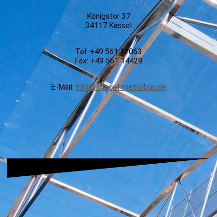
Königstor 37
34117 Kassel
Tel. +49 561 12063
Fax: +49 561 14429
E-Mail:
info@stiegel-metallbau.de