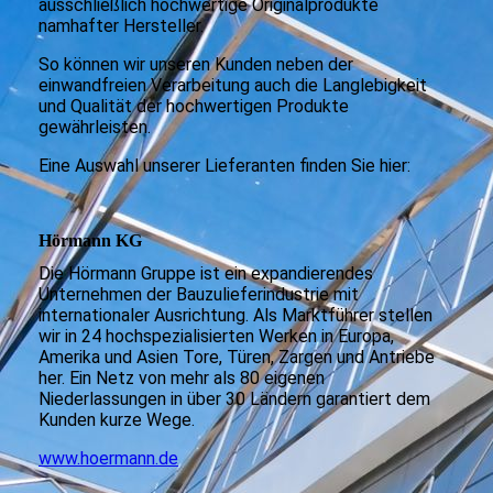
ausschließlich hochwertige Originalprodukte
namhafter Hersteller.
So können wir unseren Kunden neben der
einwandfreien Verarbeitung auch die Langlebigkeit
und Qualität der hochwertigen Produkte
gewährleisten.
Eine Auswahl unserer Lieferanten finden Sie hier:
Hörmann KG
Die Hörmann Gruppe ist ein expandierendes
Unternehmen der Bauzulieferindustrie mit
internationaler Ausrichtung. Als Marktführer stellen
wir in 24 hochspezialisierten Werken in Europa,
Amerika und Asien Tore, Türen, Zargen und Antriebe
her. Ein Netz von mehr als 80 eigenen
Niederlassungen in über 30 Ländern garantiert dem
Kunden kurze Wege.
www.hoermann.de